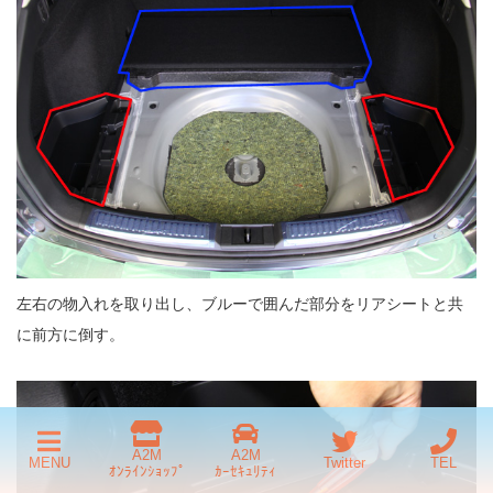
左右の物入れを取り出し、ブルーで囲んだ部分をリアシートと共
に前方に倒す。
A2M
A2M
MENU
Twitter
TEL
ｵﾝﾗｲﾝｼｮｯﾌﾟ
ｶｰｾｷｭﾘﾃｨ