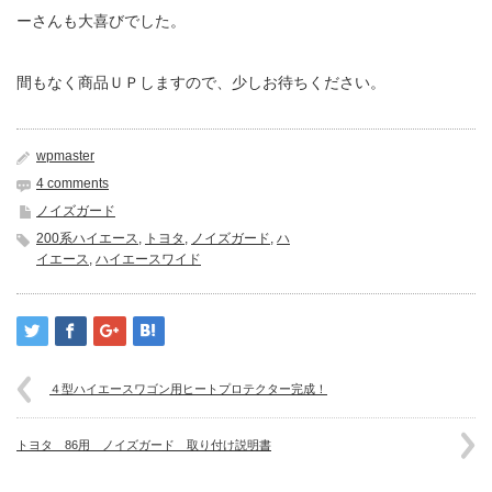
ーさんも大喜びでした。
間もなく商品ＵＰしますので、少しお待ちください。
wpmaster
4 comments
ノイズガード
200系ハイエース
,
トヨタ
,
ノイズガード
,
ハ
イエース
,
ハイエースワイド
４型ハイエースワゴン用ヒートプロテクター完成！
トヨタ 86用 ノイズガード 取り付け説明書