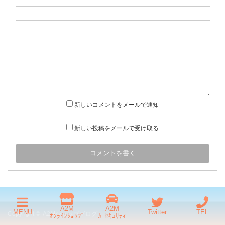
新しいコメントをメールで通知
新しい投稿をメールで受け取る
A2M
A2M
MENU
Twitter
TEL
Copyright ©
A2Mショップブログ
ｵﾝﾗｲﾝｼｮｯﾌﾟ
ｶｰｾｷｭﾘﾃｨ